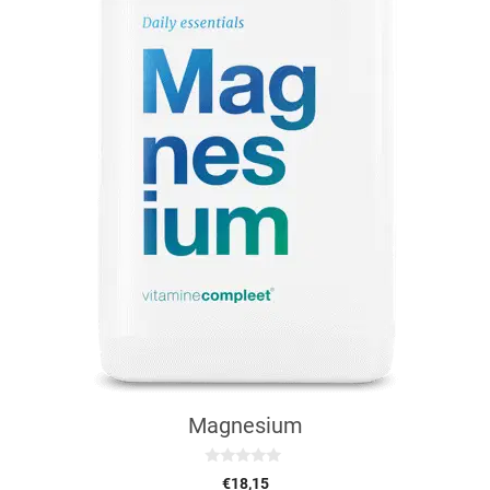
Magnesium
0
€
18,15