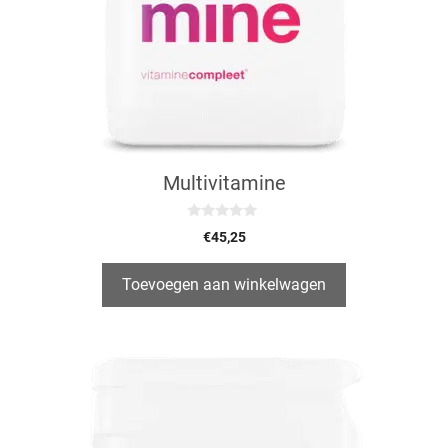
Multivitamine
0
€
45,25
v
a
n
5
Toevoegen aan winkelwagen