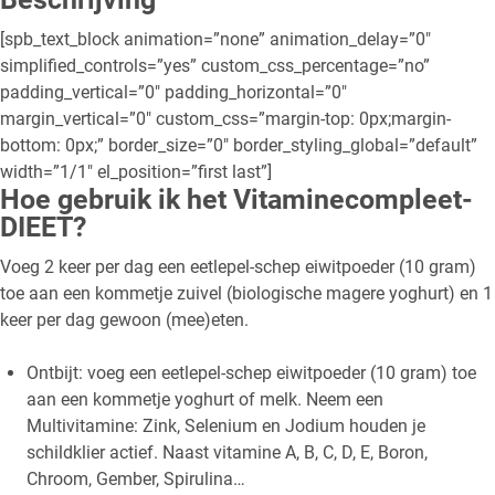
[spb_text_block animation=”none” animation_delay=”0″
simplified_controls=”yes” custom_css_percentage=”no”
padding_vertical=”0″ padding_horizontal=”0″
margin_vertical=”0″ custom_css=”margin-top: 0px;margin-
bottom: 0px;” border_size=”0″ border_styling_global=”default”
width=”1/1″ el_position=”first last”]
Hoe gebruik ik het Vitaminecompleet-
DIEET?
Voeg 2 keer per dag een eetlepel-schep eiwitpoeder (10 gram)
toe aan een kommetje zuivel (biologische magere yoghurt) en 1
keer per dag gewoon (mee)eten.
Ontbijt: voeg een eetlepel-schep eiwitpoeder (10 gram) toe
aan een kommetje yoghurt of melk. Neem een
Multivitamine: Zink, Selenium en Jodium houden je
schildklier actief. Naast vitamine A, B, C, D, E, Boron,
Chroom, Gember, Spirulina…