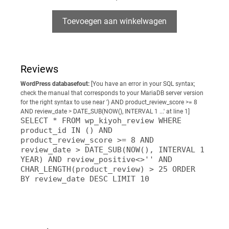
v
a
n
5
Toevoegen aan winkelwagen
Reviews
WordPress databasefout:
[You have an error in your SQL syntax;
check the manual that corresponds to your MariaDB server version
for the right syntax to use near ') AND product_review_score >= 8
AND review_date > DATE_SUB(NOW(), INTERVAL 1 ...' at line 1]
SELECT * FROM wp_kiyoh_review WHERE
product_id IN () AND
product_review_score >= 8 AND
review_date > DATE_SUB(NOW(), INTERVAL 1
YEAR) AND review_positive<>'' AND
CHAR_LENGTH(product_review) > 25 ORDER
BY review_date DESC LIMIT 10